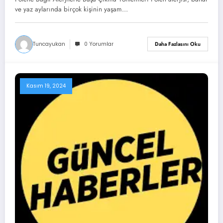
ve yaz aylarında birçok kişinin yaşam…
Tuncayukan
0 Yorumlar
Daha Fazlasını Oku
Kasım 19, 2024