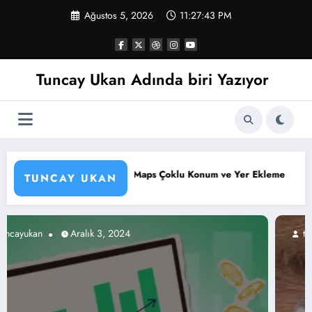
İçeriğe
Ağustos 5, 2026
11:27:44 PM
atla
Tuncay Ukan Adında biri Yazıyor
 Çoklu Konum ve Yer Ekleme
Etkili İstemler Oluşturma Yolla
TUNCAY UKAN
tuncayukan
Kasım 27, 2024