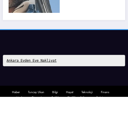
Ankara Evden Eve Nakliyat
Haber
Tuncay Ukan
Bilgi
Hayat
Teknoloji
Finans
Moda
Otomotiv
Sağlık
Gizlilik politikası
İletişim
Ankara Evden Eve Nakliyat
Tuncay Ukan
Tuncay Ukan
Tema 2026
Evden Eve Nakliyat
| Powered By
SpiceThemes