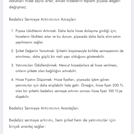
oldukları hisse sayısı artar, ancak hisselerin toplam piyasa değeri
değişmez.
Bedelsiz Sermaye Artırımının Amaçları
Piyasa Likiditesini Artırmak: Daha fazla hisse dolaşıma girdiği için,
hisselerin likiditesi artar ve bu durum, piyasada daha fazla alım-satım
yapılmasını sağlar.
Şirket Değerini Yansıtmak: Şirketin büyümesiyle birlikte sermayesinin de
artırılması, daha güçlü bir mali yapı olduğunu gösterebilir.
Yatırımcıları Ödüllendirmek: Mevcut hissedarlara ek hisse verilmesi,
onların şirkete olan bağlılığını artırabilir.
Hisse Fiyatını Düşürmek: Hisse fiyatları, piyasada işlem gören
yatırımcılar için daha erişilebilir hale gelir. Örneğin, hisse fiyatı 200 TL
olan bir şirketin bedelsiz sermaye artırımı sonrası hisse fiyatı 100 TL’ye
düşebilir.
Bedelsiz Sermaye Artırımının Avantajları
Bedelsiz sermaye artırımı, hem şirket hem de yatırımcılar için
birçok avantaj sağlar: