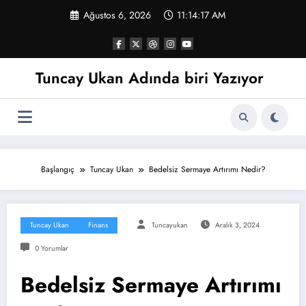
İçeriğe
Ağustos 6, 2026
11:14:18 AM
atla
Tuncay Ukan Adında biri Yazıyor
Başlangıç
Tuncay Ukan
Bedelsiz Sermaye Artırımı Nedir?
Tuncay Ukan
Finans
Tuncayukan
Aralık 3, 2024
0 Yorumlar
Bedelsiz Sermaye Artırımı