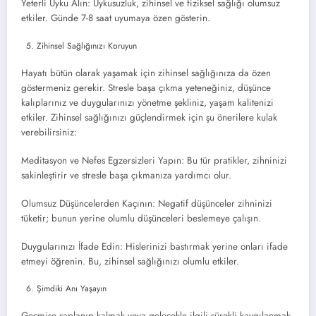
Yeterli Uyku Alın: Uykusuzluk, zihinsel ve fiziksel sağlığı olumsuz
etkiler. Günde 7-8 saat uyumaya özen gösterin.
Zihinsel Sağlığınızı Koruyun
Hayatı bütün olarak yaşamak için zihinsel sağlığınıza da özen
göstermeniz gerekir. Stresle başa çıkma yeteneğiniz, düşünce
kalıplarınız ve duygularınızı yönetme şekliniz, yaşam kalitenizi
etkiler. Zihinsel sağlığınızı güçlendirmek için şu önerilere kulak
verebilirsiniz:
Meditasyon ve Nefes Egzersizleri Yapın: Bu tür pratikler, zihninizi
sakinleştirir ve stresle başa çıkmanıza yardımcı olur.
Olumsuz Düşüncelerden Kaçının: Negatif düşünceler zihninizi
tüketir; bunun yerine olumlu düşünceleri beslemeye çalışın.
Duygularınızı İfade Edin: Hislerinizi bastırmak yerine onları ifade
etmeyi öğrenin. Bu, zihinsel sağlığınızı olumlu etkiler.
Şimdiki Anı Yaşayın
Geçmişe saplanıp kalmak veya gelecekle ilgili sürekli kaygılanmak,