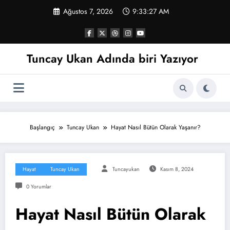
İçeriğe
Ağustos 7, 2026
9:33:28 AM
atla
Tuncay Ukan Adında biri Yazıyor
Başlangıç
Tuncay Ukan
Hayat Nasıl Bütün Olarak Yaşanır?
Hayat
Tuncay Ukan
Tuncayukan
Kasım 8, 2024
0 Yorumlar
Hayat Nasıl Bütün Olarak