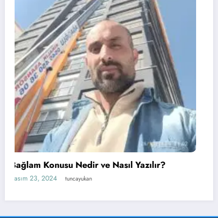
YouTube’da Çocuklar İçin Uygunsuz
Videoları Engelleme Yöntemleri
Kasım 15, 2024
tuncayukan
Ankara Evden Eve Nakliyat
Haber
Tuncay Ukan
Bilgi
Hayat
Teknoloji
Finans