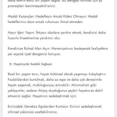
daha tatmin edici bir yaşam sağlar. Bu dengeyi kurmak için şu
prensipleri benimseyebilirsiniz:
Maddi Kazançları Hedefleyin Ancak Kölesi Olmayın: Maddi
hedefleriniz olsun ancak ruhunuzu ihmal etmeden.
Hayır İşleri Yapın: İhtiyacı olanlara yardım etmek, kendinizi daha
huzurlu hissetmenize yardımcı olur.
Kendinize Ruhsal Alan Açın: Maneviyatınızı besleyecek faaliyetlere
yer açarak içsel dengenizi koruyun.
Hayatınızda Sadelik Sağlayın
Basit bir yaşam tarzı, hayatı bütünsel olarak yaşamayı kolaylaştırır.
Fazlalıklardan kurtulmak, daha az eşya ve daha çok deneyimle
hayatı yaşamak, mutluluğunuzu artırabilir. Minimalizm gibi
yaklaşımlar, sadece ihtiyaç duyduğunuz şeyleri hayatınıza dahil
etmenizi sağlar. Hayatınızı sadeleştirmek için:
Evinizdeki Gereksiz Eşyalardan Kurtulun: Evinizi sadeleştirerek
zihinsel yükünüzü azaltabilirsiniz.