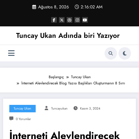
İçeriğe
Ağustos 8, 2026
2:16:03 AM
atla
Tuncay Ukan Adında biri Yazıyor
Başlangıç
Tuncay Ukan
İnterneti Alevlendirecek Blog Yazısı Başlıkları Oluşturmanın 8 Sırrı
Tuncay Ukan
Tuncayukan
Kasım 3, 2024
0 Yorumlar
İnterneti Alevlendirecek