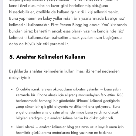
kendi özel durumlarına lazer gibi hedeflenmiş olduğunu
hissedebilirler, özellikle de kullandığınız dili kişiselleştirirseniz.
Bunu yapmanın en kolay yollarından biri yazılarınızda basitçe ‘siz’
kelimesini kullanmaktır. First Person Blogging about ‘You’ kitabında
bundan biraz bahsettim ancak esas olarak yazının kendisinde ‘siz’
kelimesini kullanmaktan bahsettim ancak yazılarınızın başlığında
daha da büyük bir etki yaratabilir.
5. Anahtar Kelimeleri Kullanın
Başlıklarda anahtar kelimelerin kullanılması iki temel nedenden
dolayı iyidir:
Öncelikle içerik tarayan okuyucuların dikkatini çekerler – bunu yakın
zamanda bir iPhone almak için alışveriş modundayken fark ettim. RSS
beslememdeki herhangi bir gönderide ‘iPhone’ kelimesi geçtiğinde
yanıp sönen bir ışık gibi oluyordu ve dikkatimi ona çekiyordu. Buna
engel olamadım ama o satın alma işleminde bana yardımcı olacak
bilgileri aradığım için anahtar kelime harika bir dikkat çekiciydi.
İkinci olarak – anahtar kelimeler blog yazınızın uzun kuyruk ömrü için
önemlidir çünkü arama motorlarına blog yazınızın ne hakkında