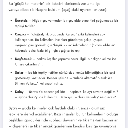
Bu ‘güçlü kelimelerin’ bir listesini derlemek zor ama işe
yarayabilecek birkaçını buldum (aşağıdaki uyarımı okuyun):
Ücretsiz
– Hiçbir şey vermeden bir şey elde etme fikri çoğumuzda bir
tepkiyi tetikler.
Çarpıcı
– Fotoğrafçılık blogumda ‘çarpıcı’ gibi kelimeleri çok
kullanıyorum. Bu kelimeler, insanları gönderiye çekip uyuşup
uyuşmadığını görmek için ‘büyük iddia’ kelimeleridir (‘büyük iddialar’
hakkında daha fazla bilgi için aşağıya bakın)
Keşfetmek
– herkes keşifler yapmayı sever. İlgili bir diğer kelime ise
‘ortaya çıkarılmış’tır.
Sırlar
– bu bir tepkiyi tetikler çünkü size henüz bilmediğiniz bir şeyi
göstermeyi vaat eder. Benzer şekilde – ‘sırlar’a alternatif olarak ‘Az
Bilinen Yollar…’ı kullanabilirsiniz.
Kolay
– ‘ücretsiz’e benzer şekilde – hepimiz ‘kolay’ı severiz değil mi?
– ayrıca ‘hızlı’yı da kullanırız. Daha iyisi – ‘hızlı ve kolay’ ne olacak?
Uyarı
– güçlü kelimeler çok faydalı olabilir, ancak olumsuz
tepkilere de yol açabilirler. Bazı insanlar bu tür kelimelerin olduğu
başlıkları gördüklerinde şüpheci davranır ve tıklamaktan kaçınırlar
– diğerleri ise tıklar ancak gönderinin kendisi başlığa uymuyorsa