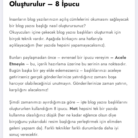
Oluşturulur – 8 İpucu
İnsanların blog yazılarınızın açılış cümlelerini okumasını sağlayacak
bir blog yazısı başlığı nasıl oluşturursunuz?
Okuyucuları içine çekecek blog yazısı başlıkları oluşturmak için
birçok teknik vardır. Aşağıda birkaçını ana hatlarıyla
açıklayacağım (her yazıda hepsini yapamayacaksınız).
Bunları paylaşmadan önce – evrensel bir ipucu vereyim
– Acele
Etmeyin
– bu, içerik hazırlama üzerine bu serinin ana noktasıdır.
Bugün başka bir şey elde edemezseniz – başlıklarınızı aceleye
getirirseniz gerçek gönderilerinize yatırdığınız zamanı boşa
harcıyor olabileceğinizi unutmayın. Gönderilerinize zaman yatırın,
karşılığını alacaksınız!
Şimdi zamanımızı ayırdığımıza göre – işte blog yazısı başlıklarını
oluştururken kullandığım 8 ipucu.
Not:
hepsini tek bir yazıda
kullanma olasılığınız düşük (her ne kadar eğlence olsun diye
birçoğunu yukarıdaki resim başlığına yerleştirmek için elimden
geleni yapsam da). Farklı teknikler farklı durumlarda daha iyi
sonuç verecektir.