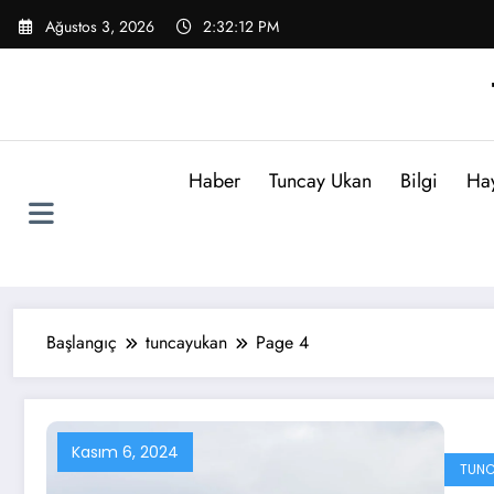
İçeriğe
Ağustos 3, 2026
2:32:13 PM
atla
Haber
Tuncay Ukan
Bilgi
Ha
Başlangıç
tuncayukan
Page 4
Kasım 6, 2024
TUNC