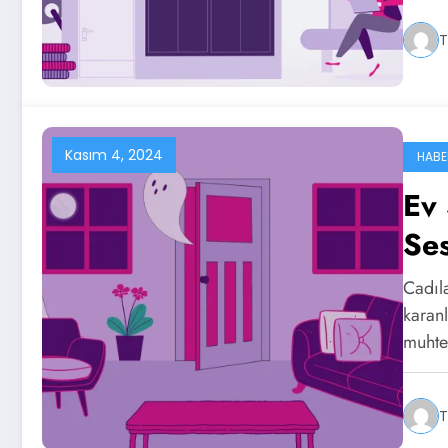
T
Kasım 4, 2024
HABE
Ev 
Ses
Cadıl
karanl
muht
T