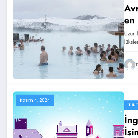
Avr
en 
Uzun 
lüksl
T
Kasım 4, 2024
TUNC
İng
İsi