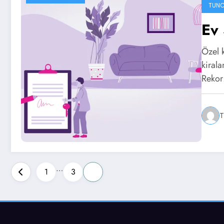
TUNC
Ev 
Özel k
kiral
Reko
T
Yazı
…
1
3
4
sayfalandırması