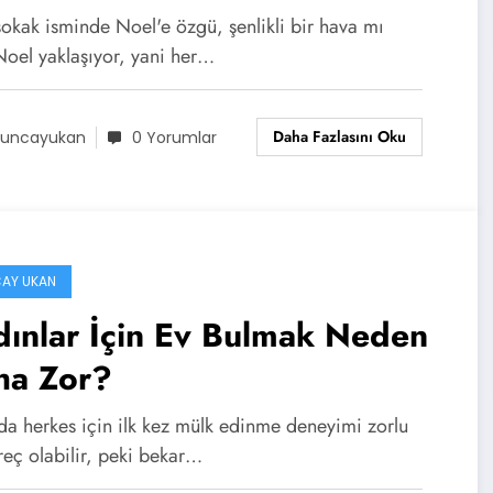
sokak isminde Noel'e özgü, şenlikli bir hava mı
Noel yaklaşıyor, yani her…
Daha Fazlasını Oku
uncayukan
0 Yorumlar
AY UKAN
ınlar İçin Ev Bulmak Neden
ha Zor?
da herkes için ilk kez mülk edinme deneyimi zorlu
reç olabilir, peki bekar…