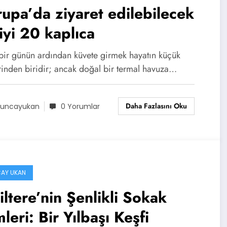
upa’da ziyaret edilebilecek
iyi 20 kaplıca
bir günün ardından küvete girmek hayatın küçük
erinden biridir; ancak doğal bir termal havuza…
Daha Fazlasını Oku
uncayukan
0 Yorumlar
AY UKAN
iltere’nin Şenlikli Sokak
mleri: Bir Yılbaşı Keşfi