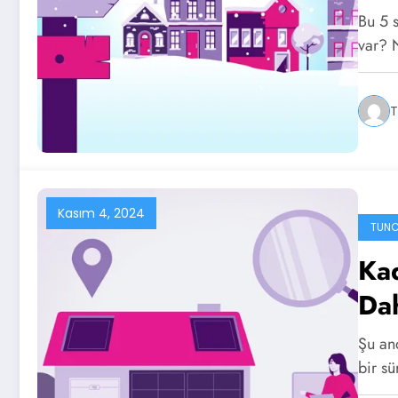
Bu 5 
var? 
T
Kasım 4, 2024
TUNC
Kad
Da
Şu an
bir sü